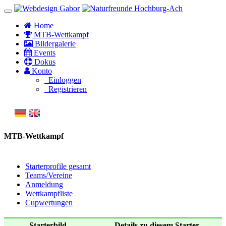
Home
MTB-Wettkampf
Bildergalerie
Events
Dokus
Konto
Einloggen
Registrieren
MTB-Wettkampf
Starterprofile gesamt
Teams/Vereine
Anmeldung
Wettkampfliste
Cupwertungen
Starterbild
Details zu diesem Starter