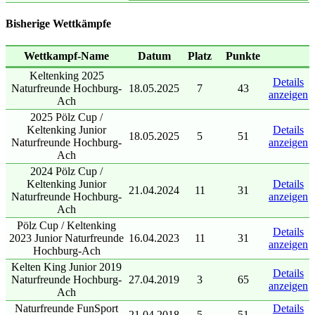
Bisherige Wettkämpfe
Wettkampf-Name
Datum
Platz
Punkte
Keltenking 2025
Details
Naturfreunde Hochburg-
18.05.2025
7
43
anzeigen
Ach
2025 Pölz Cup /
Keltenking Junior
Details
18.05.2025
5
51
Naturfreunde Hochburg-
anzeigen
Ach
2024 Pölz Cup /
Keltenking Junior
Details
21.04.2024
11
31
Naturfreunde Hochburg-
anzeigen
Ach
Pölz Cup / Keltenking
Details
2023 Junior Naturfreunde
16.04.2023
11
31
anzeigen
Hochburg-Ach
Kelten King Junior 2019
Details
Naturfreunde Hochburg-
27.04.2019
3
65
anzeigen
Ach
Naturfreunde FunSport
Details
21.04.2018
5
51