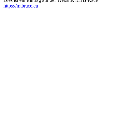
Dies ist ein Eintrag auf der Website: MTB-Race
https://mtbrace.eu