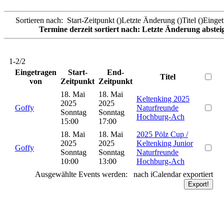
Sortieren nach: Start-Zeitpunkt (
)Letzte Änderung (
)Titel (
)Einget
Termine derzeit sortiert nach: Letzte Änderung abste
1-2/2
Eingetragen
Start-
End-
Titel
von
Zeitpunkt
Zeitpunkt
18. Mai
18. Mai
Keltenking 2025
2025
2025
Goffy
Naturfreunde
Sonntag
Sonntag
Hochburg-Ach
15:00
17:00
18. Mai
18. Mai
2025 Pölz Cup /
2025
2025
Keltenking Junior
Goffy
Sonntag
Sonntag
Naturfreunde
10:00
13:00
Hochburg-Ach
Ausgewählte Events werden: nach iCalendar exportiert