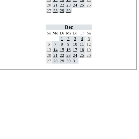
20
21
22
23
24
25
26
27
28
29
30
Dez
So
Mo
Di
Mi
Do
Fr
Sa
1
2
3
4
5
6
7
8
9
10
11
12
13
14
15
16
17
18
19
20
21
22
23
24
25
26
27
28
29
30
31