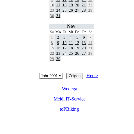
16
17
18
19
20
21
22
23
24
25
26
27
28
29
30
31
Nov
So
Mo
Di
Mi
Do
Fr
Sa
1
2
3
4
5
6
7
8
9
10
11
12
13
14
15
16
17
18
19
20
21
22
23
24
25
26
27
28
29
30
Heute