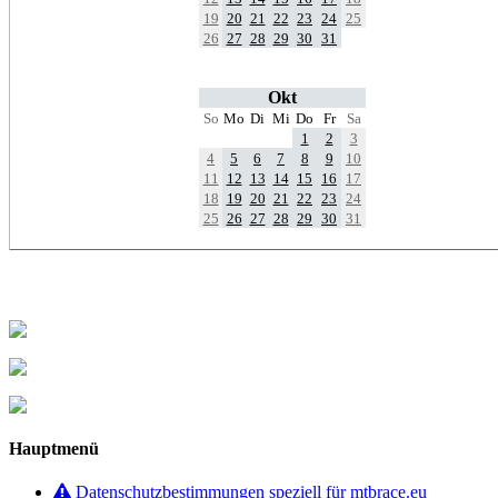
19
20
21
22
23
24
25
26
27
28
29
30
31
Okt
So
Mo
Di
Mi
Do
Fr
Sa
1
2
3
4
5
6
7
8
9
10
11
12
13
14
15
16
17
18
19
20
21
22
23
24
25
26
27
28
29
30
31
Hauptmenü
Datenschutzbestimmungen speziell für mtbrace.eu