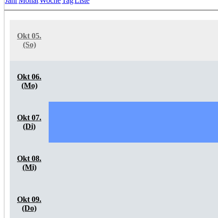
Jahr
Monat
Woche
Tag
Liste
Okt 05.
(So)
Okt 06.
(Mo)
Okt 07.
(Di)
Okt 08.
(Mi)
Okt 09.
(Do)