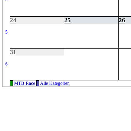
4
24
25
26
5
31
6
MTB-Race
Alle Kategorien