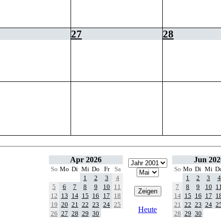
27
28
Apr 2026
Jun 202
So
Mo
Di
Mi
Do
Fr
Sa
So
Mo
Di
Mi
D
1
2
3
4
1
2
3
4
5
6
7
8
9
10
11
7
8
9
10
1
12
13
14
15
16
17
18
14
15
16
17
1
19
20
21
22
23
24
25
21
22
23
24
2
Heute
26
27
28
29
30
28
29
30