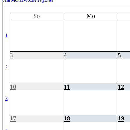
Jahr
Monat
Woche
Tag
Liste
So
Mo
1
3
4
5
2
10
11
12
3
17
18
19