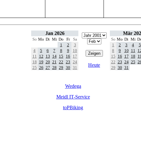
Jan 2026
Mär 20
So
Mo
Di
Mi
Do
Fr
Sa
So
Mo
Di
Mi
D
1
2
3
1
2
3
4
5
4
5
6
7
8
9
10
8
9
10
11
1
11
12
13
14
15
16
17
15
16
17
18
1
18
19
20
21
22
23
24
22
23
24
25
2
Heute
25
26
27
28
29
30
31
29
30
31