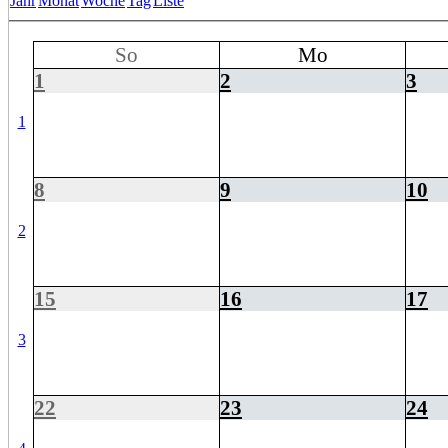
Jahr
Monat
Woche
Tag
Liste
So
Mo
1
2
3
1
8
9
10
2
15
16
17
3
22
23
24