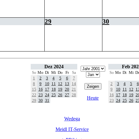
29
30
Dez 2024
Feb 202
So
Mo
Di
Mi
Do
Fr
Sa
So
Mo
Di
Mi
D
1
2
3
4
5
6
7
8
9
10
11
12
13
14
2
3
4
5
6
15
16
17
18
19
20
21
9
10
11
12
1
22
23
24
25
26
27
28
16
17
18
19
2
Heute
29
30
31
23
24
25
26
2