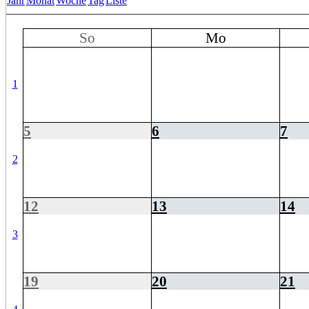
Jahr
Monat
Woche
Tag
Liste
So
Mo
1
5
6
7
2
12
13
14
3
19
20
21