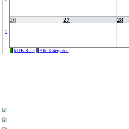
4
26
27
28
5
MTB-Race
Alle Kategorien