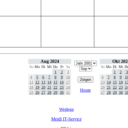
Aug 2024
Okt 202
So
Mo
Di
Mi
Do
Fr
Sa
So
Mo
Di
Mi
D
1
2
3
1
2
3
4
5
6
7
8
9
10
6
7
8
9
1
11
12
13
14
15
16
17
13
14
15
16
1
18
19
20
21
22
23
24
20
21
22
23
2
Heute
25
26
27
28
29
30
31
27
28
29
30
3