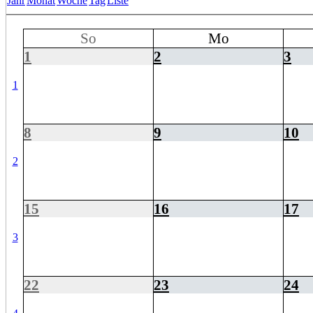
Jahr
Monat
Woche
Tag
Liste
So
Mo
1
2
3
1
8
9
10
2
15
16
17
3
22
23
24