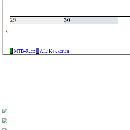
4
29
30
5
MTB-Race
Alle Kategorien