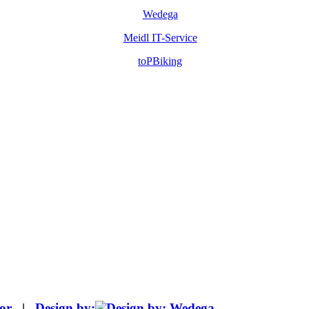
or
|
Design by: