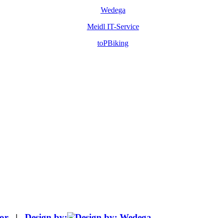
or
|
Design by: