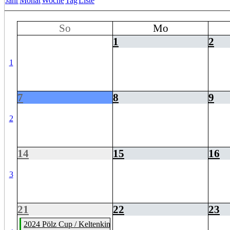
Jahr
Monat
Woche
Tag
Liste
So
Mo
1
2
1
7
8
9
2
14
15
16
3
21
22
23
2024 Pölz Cup / Keltenking Junior Naturfreunde Hochburg-Ac