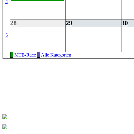
4
28
29
30
5
MTB-Race
Alle Kategorien