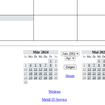
Mär 2024
Mai 202
So
Mo
Di
Mi
Do
Fr
Sa
So
Mo
Di
Mi
D
1
2
1
2
3
4
5
6
7
8
9
5
6
7
8
9
10
11
12
13
14
15
16
12
13
14
15
1
17
18
19
20
21
22
23
19
20
21
22
2
Heute
24
25
26
27
28
29
30
26
27
28
29
3
31